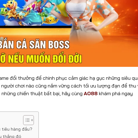
game đổi thưởng để chinh phục cảm giác hạ gục những siêu qu
ải người chơi nào cũng nắm vững cách tối ưu lượng đạn để thu
m những chiến thuật bất bại, hãy cùng
AO88
khám phá ngay
c tiêu hàng đầu?
u thắng đó