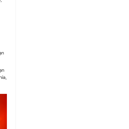
ạn
ạn
hía,