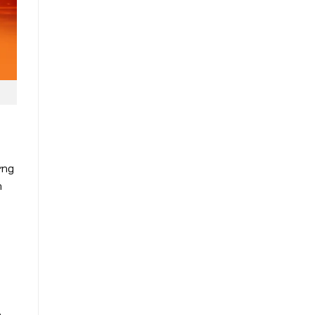
ững
n
n
.
,