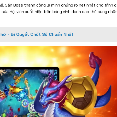
hế: Săn Boss thành công là minh chứng rõ nét nhất cho trình 
n của Hội viên xuất hiện trên bảng vinh danh cao thủ cùng nhữ
Nhớ - Bí Quyết Chốt Số Chuẩn Nhất