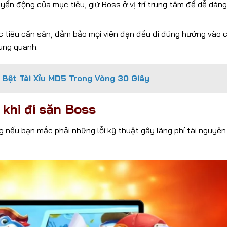
ển động của mục tiêu, giữ Boss ở vị trí trung tâm để dễ dàng
c tiêu cần săn, đảm bảo mọi viên đạn đều đi đúng hướng vào 
ung quanh.
 Bệt Tài Xỉu MD5 Trong Vòng 30 Giây
 khi đi săn Boss
 nếu bạn mắc phải những lỗi kỹ thuật gây lãng phí tài nguyên