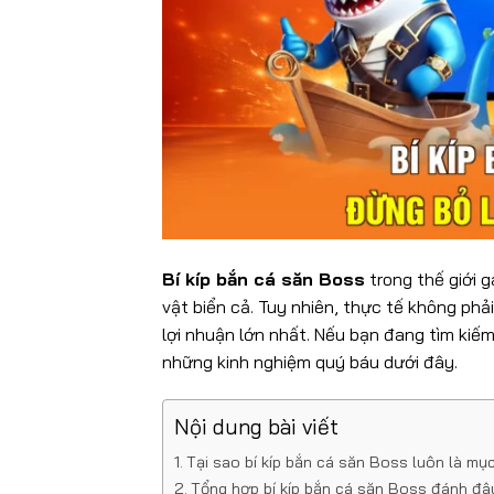
Bí kíp bắn cá săn Boss
trong thế giới 
vật biển cả. Tuy nhiên, thực tế không ph
lợi nhuận lớn nhất. Nếu bạn đang tìm kiế
những kinh nghiệm quý báu dưới đây.
Nội dung bài viết
Tại sao bí kíp bắn cá săn Boss luôn là mụ
Tổng hợp bí kíp bắn cá săn Boss đánh đâ