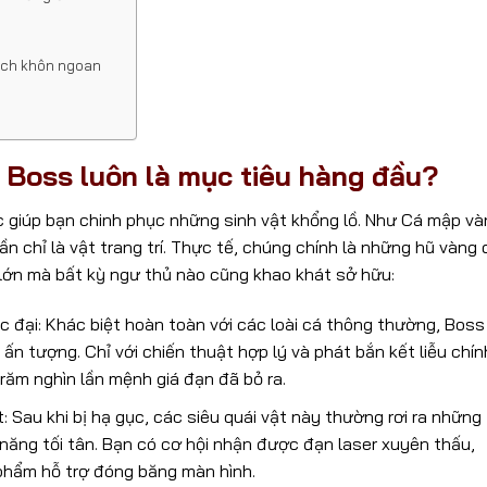
cách khôn ngoan
n Boss luôn là mục tiêu hàng đầu?
 giúp bạn chinh phục những sinh vật khổng lồ. Như Cá mập và
chỉ là vật trang trí. Thực tế, chúng chính là những hũ vàng d
lớn mà bất kỳ ngư thủ nào cũng khao khát sở hữu:
 đại: Khác biệt hoàn toàn với các loài cá thông thường, Boss
ấn tượng. Chỉ với chiến thuật hợp lý và phát bắn kết liễu chín
ăm nghìn lần mệnh giá đạn đã bỏ ra.
: Sau khi bị hạ gục, các siêu quái vật này thường rơi ra những
 năng tối tân. Bạn có cơ hội nhận được đạn laser xuyên thấu,
phẩm hỗ trợ đóng băng màn hình.