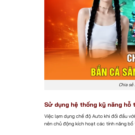
Chia sẻ 
Sử dụng hệ thống kỹ năng hỗ 
Việc lạm dụng chế độ Auto khi đối đầu vớ
nên chủ động kích hoạt các tính năng bổ 