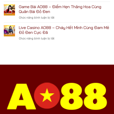
Đá
–
30
Gà
Game Bài AO88 – Điểm Hẹn Thăng Hoa Cùng
Bí
Giây
AO88
Quyết
Quân Bài Đỏ Đen
–
Chiến
ở
Chức năng bình luận bị tắt
Chiêm
Thắng
Game
Ngưỡng
Từ
Bài
Live Casino AO88 – Cháy Hết Mình Cùng Đam Mê
Loạt
Cao
AO88
Trận
Đỏ Đen Cực Đã
Thủ
–
Chiến
ở
Chức năng bình luận bị tắt
Điểm
Kê
Live
Hẹn
Đỉnh
Casino
Thăng
Cao
AO88
Hoa
–
Cùng
Cháy
Quân
Hết
Bài
Mình
Đỏ
Cùng
Đen
Đam
Mê
Đỏ
Đen
Cực
Đã