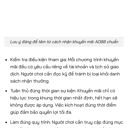
Lưu ý đáng để tâm từ cách nhận khuyến mãi AO88 chuẩn
Kiểm tra điều kiện tham gia: Mỗi chương trình khuyến
mãi đều có yêu cầu riêng về tài khoản và lịch sử giao
dịch. Người chơi cần đọc kỹ để tránh bị loại khỏi danh
sách nhận thưởng.
Tuân thủ đúng thời gian sự kiện: Khuyến mãi chỉ có
hiệu lực trong khung thời gian nhất định, hết hạn sẽ
không được áp dụng. Việc kích hoạt đúng thời điểm
giúp đảm bảo quyền lợi tối đa.
Làm đúng quy trình: Người chơi cần truy cập đúng mục