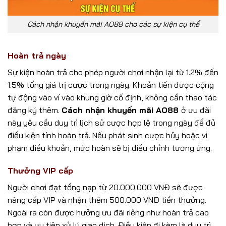
Cách nhận khuyến mãi AO88 cho các sự kiện cụ thể
Hoàn trả ngày
Sự kiện hoàn trả cho phép người chơi nhận lại từ 1.2% đến
1.5% tổng giá trị cược trong ngày. Khoản tiền được cộng
tự động vào ví vào khung giờ cố định, không cần thao tác
đăng ký thêm.
Cách nhận khuyến mãi AO88
ở ưu đãi
này yêu cầu duy trì lịch sử cược hợp lệ trong ngày để đủ
điều kiện tính hoàn trả. Nếu phát sinh cược hủy hoặc vi
phạm điều khoản, mức hoàn sẽ bị điều chỉnh tương ứng.
Thưởng VIP cấp
Người chơi đạt tổng nạp từ 20.000.000 VNĐ sẽ được
nâng cấp VIP và nhận thêm 500.000 VNĐ tiền thưởng.
Ngoài ra còn được hưởng ưu đãi riêng như hoàn trả cao
hơn và ưu tiên xử lý giao dịch. Điều kiện đi kèm là duy trì