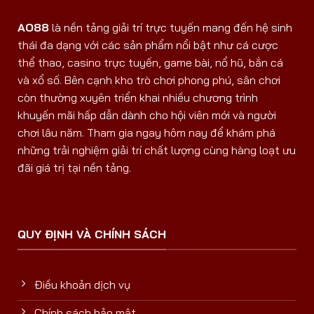
AO88
là nền tảng giải trí trực tuyến mang đến hệ sinh
thái đa dạng với các sản phẩm nổi bật như cá cược
thể thao, casino trực tuyến, game bài, nổ hũ, bắn cá
và xổ số. Bên cạnh kho trò chơi phong phú, sân chơi
còn thường xuyên triển khai nhiều chương trình
khuyến mãi hấp dẫn dành cho hội viên mới và người
chơi lâu năm. Tham gia ngay hôm nay để khám phá
những trải nghiệm giải trí chất lượng cùng hàng loạt ưu
đãi giá trị tại nền tảng.
QUY ĐỊNH VÀ CHÍNH SÁCH
Điều khoản dịch vụ
Chính sách bảo mật