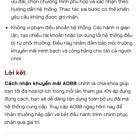
ưu đãi, chọn chương trình phù hợp và xác nhận theo
hướng dẫn hệ thống. Thao tác sai bước có thể khiến
yêu cầu không được ghi nhận.
Không vi phạm điều khoản hệ thống: Các hành vi gian
lận, tạo nhiều tài khoản hoặc lợi dụng lỗi hệ thống đều
bị từ chối thưởng. Điều này nhằm đảm bảo môi trường
khuyến mãi minh bạch và công bằng cho tất cả người
chơi.
Lời kết
Cách nhận khuyến mãi AO88
chính là chìa khóa giúp
bạn tối đa hóa lợi ích trong mỗi lần tham gia. Khi áp dụng
đúng cách, bạn sẽ dễ dàng tận dụng toàn bộ ưu đãi mà
hệ thống cung cấp. Truy cập AO88 ngay hôm nay để
nhận thưởng hấp dẫn và bắt đầu hành trình chinh phục
phần quà giá trị.