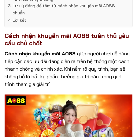
Lưu ý đáng để tâm từ cách nhận khuyến mãi AO88
chuẩn
Lời kết
Cách nhận khuyến mãi AO88 tuân thủ yêu
cầu chủ chốt
Cách nhận khuyến mãi AO88
giúp người chơi dễ dàng
tiếp cận các ưu đãi đang diễn ra trên hệ thống một cách
nhanh chóng và chính xác. Khi nắm rõ quy trình, bạn sẽ
không bỏ lỡ bất kỳ phần thưởng giá trị nào trong quá
trình tham gia giải trí.