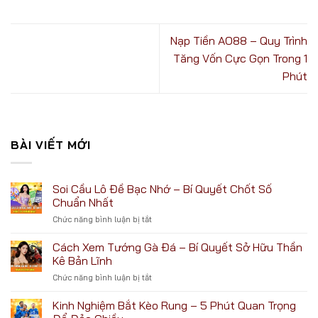
Nạp Tiền AO88 – Quy Trình
Tăng Vốn Cực Gọn Trong 1
Phút
BÀI VIẾT MỚI
Soi Cầu Lô Đề Bạc Nhớ – Bí Quyết Chốt Số
Chuẩn Nhất
ở
Chức năng bình luận bị tắt
Soi
Cầu
Cách Xem Tướng Gà Đá – Bí Quyết Sở Hữu Thần
Lô
Kê Bản Lĩnh
Đề
ở
Chức năng bình luận bị tắt
Bạc
Cách
Nhớ
Xem
Kinh Nghiệm Bắt Kèo Rung – 5 Phút Quan Trọng
–
Tướng
Bí