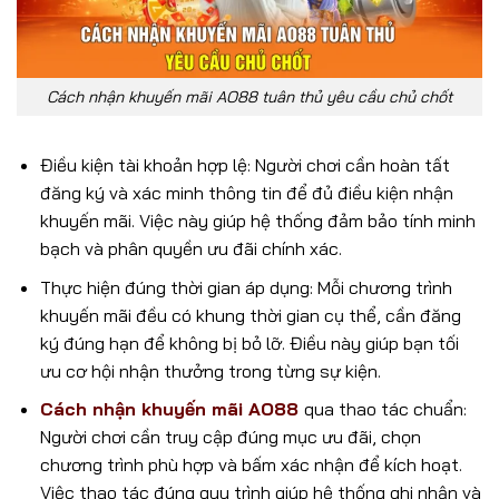
Cách nhận khuyến mãi AO88 tuân thủ yêu cầu chủ chốt
Điều kiện tài khoản hợp lệ: Người chơi cần hoàn tất
đăng ký và xác minh thông tin để đủ điều kiện nhận
khuyến mãi. Việc này giúp hệ thống đảm bảo tính minh
bạch và phân quyền ưu đãi chính xác.
Thực hiện đúng thời gian áp dụng: Mỗi chương trình
khuyến mãi đều có khung thời gian cụ thể, cần đăng
ký đúng hạn để không bị bỏ lỡ. Điều này giúp bạn tối
ưu cơ hội nhận thưởng trong từng sự kiện.
Cách nhận khuyến mãi AO88
qua thao tác chuẩn:
Người chơi cần truy cập đúng mục ưu đãi, chọn
chương trình phù hợp và bấm xác nhận để kích hoạt.
Việc thao tác đúng quy trình giúp hệ thống ghi nhận và