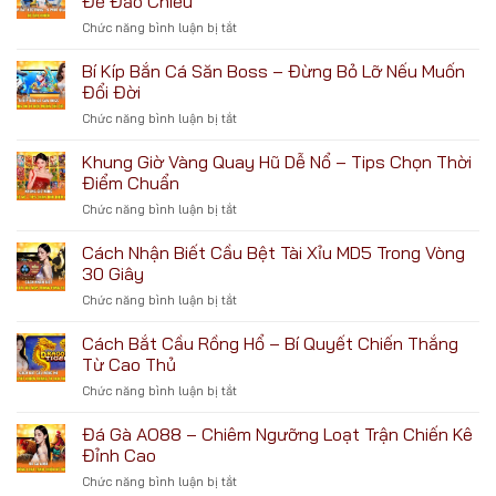
Để Đảo Chiều
Gà
Quyết
ở
Chức năng bình luận bị tắt
Đá
Chốt
Kinh
–
Số
Nghiệm
Bí Kíp Bắn Cá Săn Boss – Đừng Bỏ Lỡ Nếu Muốn
Bí
Chuẩn
Bắt
Quyết
Đổi Đời
Nhất
Kèo
Sở
ở
Chức năng bình luận bị tắt
Rung
Hữu
Bí
–
Thần
Kíp
Khung Giờ Vàng Quay Hũ Dễ Nổ – Tips Chọn Thời
5
Kê
Bắn
Phút
Điểm Chuẩn
Bản
Cá
Quan
Lĩnh
ở
Chức năng bình luận bị tắt
Săn
Trọng
Khung
Boss
Để
Giờ
Cách Nhận Biết Cầu Bệt Tài Xỉu MD5 Trong Vòng
–
Đảo
Vàng
Đừng
30 Giây
Chiều
Quay
Bỏ
ở
Chức năng bình luận bị tắt
Hũ
Lỡ
Cách
Dễ
Nếu
Nhận
Cách Bắt Cầu Rồng Hổ – Bí Quyết Chiến Thắng
Nổ
Muốn
Biết
–
Từ Cao Thủ
Đổi
Cầu
Tips
Đời
ở
Chức năng bình luận bị tắt
Bệt
Chọn
Cách
Tài
Thời
Bắt
Đá Gà AO88 – Chiêm Ngưỡng Loạt Trận Chiến Kê
Xỉu
Điểm
Cầu
MD5
Đỉnh Cao
Chuẩn
Rồng
Trong
ở
Chức năng bình luận bị tắt
Hổ
Vòng