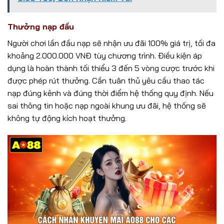
Thưởng nạp đầu
Người chơi lần đầu nạp sẽ nhận ưu đãi 100% giá trị, tối đa
khoảng 2.000.000 VNĐ tùy chương trình. Điều kiện áp
dụng là hoàn thành tối thiểu 3 đến 5 vòng cược trước khi
được phép rút thưởng. Cần tuân thủ yêu cầu thao tác
nạp đúng kênh và đúng thời điểm hệ thống quy định. Nếu
sai thông tin hoặc nạp ngoài khung ưu đãi, hệ thống sẽ
không tự động kích hoạt thưởng.