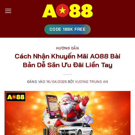
Bỏ
qua
nội
dung
CODE 188K FREE
HƯỚNG DẪN
Cách Nhận Khuyến Mãi AO88 Bài
Bản Dễ Săn Ưu Đãi Liền Tay
ĐĂNG VÀO
16/04/2026
BỞI
VƯƠNG TRUNG AN