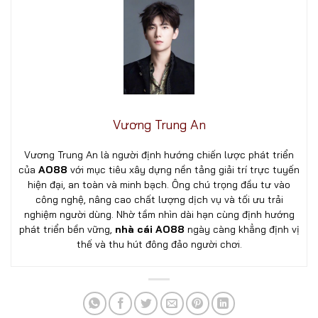
Vương Trung An
Vương Trung An là người định hướng chiến lược phát triển
của
AO88
với mục tiêu xây dựng nền tảng giải trí trực tuyến
hiện đại, an toàn và minh bạch. Ông chú trọng đầu tư vào
công nghệ, nâng cao chất lượng dịch vụ và tối ưu trải
nghiệm người dùng. Nhờ tầm nhìn dài hạn cùng định hướng
phát triển bền vững,
nhà cái AO88
ngày càng khẳng định vị
thế và thu hút đông đảo người chơi.